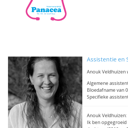
Overslaan
en
naar
de
inhoud
gaan
Assistentie en
Anouk Veldhuizen 
Algemene assisten
Bloedafname van 08
Specifieke assisten
Anouk Veldhuizen:
Ik ben opgegroeid 