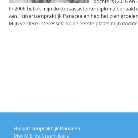
dochters (2016 en 
In 2006 heb ik mijn doktersassistente-diploma behaald e
van Huisartsenpraktijk Panacea en heb het zien groei
Mijn verdere interesses: op de eerste plaats mijn docht
Huisartsenpraktijk Panacea
Mw. M.E. de Graaff-Buijs